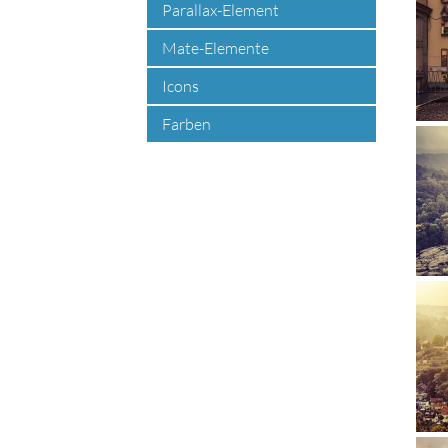
Parallax-Element
Mate-Elemente
Icons
Farben