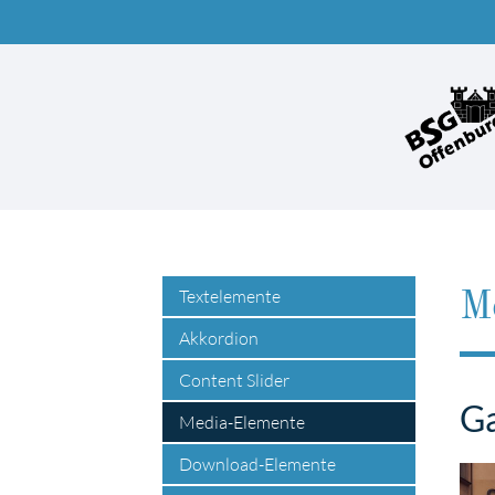
Suc
Textelemente
M
Akkordion
Content Slider
Ga
Media-Elemente
Download-Elemente