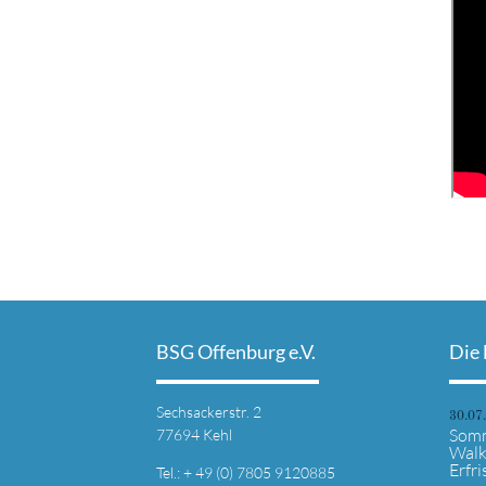
BSG Offenburg e.V.
Die 
Sechsackerstr. 2
30.07
Somm
77694 Kehl
Walk
Erfr
Tel.: + 49 (0) 7805 9120885