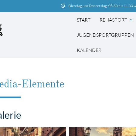
schedule
Dienstag und Donnerstag: 08:30 bis 11:00 
START
REHASPORT
expand_more
JUGENDSPORTGRUPPEN
e
KALENDER
hbegriffe
SUCH
edia-Elemente
lerie